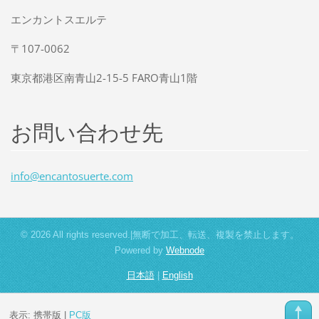
エンカントスエルテ
〒107-0062
東京都港区南青山2-15-5 FARO青山1階
お問い合わせ先
info@enc
antosuer
te.com
© 2026 All rights reserved.|無断で加工、転送、複製を禁止します。
Powered by
Webnode
日本語
|
English
表示:
携帯版
|
PC版