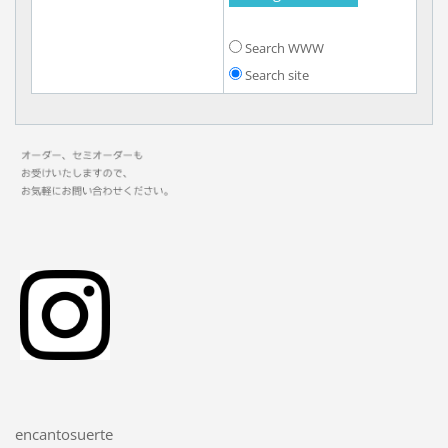
Search WWW
Search site
encantosuerte