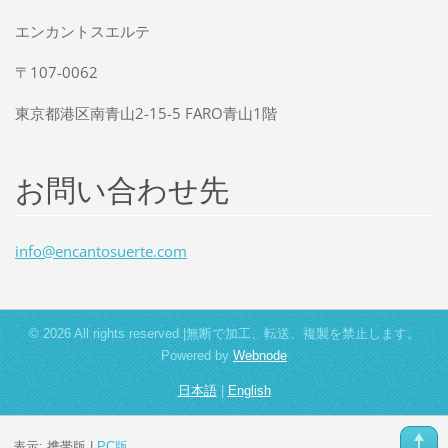
エンカントスエルテ
〒107-0062
東京都港区南青山2-15-5 FARO青山1階
お問い合わせ先
info@enc
antosuer
te.com
© 2026 All rights reserved.|無断で加工、転送、複製を禁止します。
Powered by
Webnode
日本語
|
English
表示:
携帯版
|
PC版