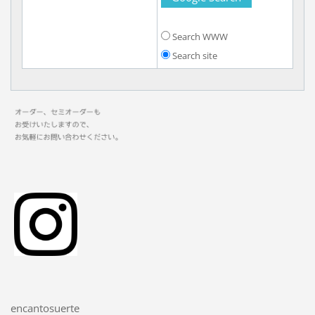
Search WWW
Search site
encantosuerte