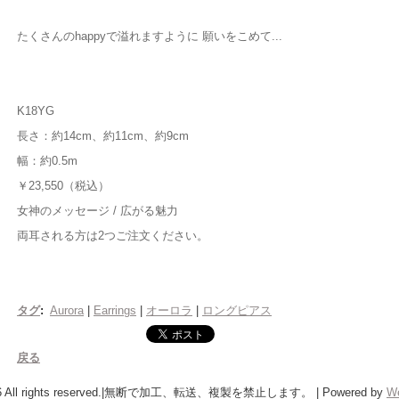
たくさんのhappyで溢れますように 願いをこめて...
K18YG
長さ：約14cm、約11cm、約9cm
幅：約0.5m
￥23,550（税込）
女神のメッセージ / 広がる魅力
両耳される方は2つご注文ください。
タグ
:
Aurora
|
Earrings
|
オーロラ
|
ロングピアス
戻る
26 All rights reserved.|無断で加工、転送、複製を禁止します。
|
Powered by
W