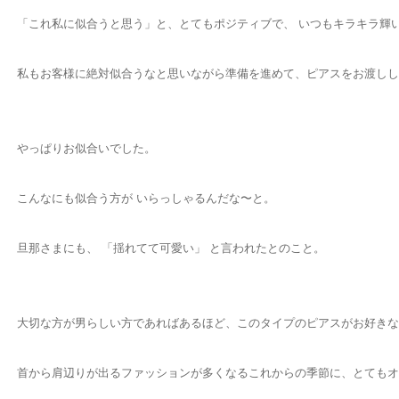
「これ私に似合うと思う」と、とてもポジティブで、 いつもキラキラ輝
私もお客様に絶対似合うなと思いながら準備を進めて、ピアスをお渡しした
やっぱりお似合いでした。
こんなにも似合う方が いらっしゃるんだな〜と。
旦那さまにも、 「揺れてて可愛い」 と言われたとのこと。
大切な方が男らしい方であればあるほど、このタイプのピアスがお好きな
首から肩辺りが出るファッションが多くなるこれからの季節に、とてもオ