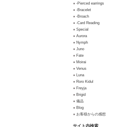
-Pierced earrings
-Bracelet
-Broach
-Card Reading
Special
Aurora
Nymph
Juno
Fate
Moirai
Venus
Luna
Roro Kidul
Freyja
Brigid
備品
Blog
お客様からの感想
サイト内検索