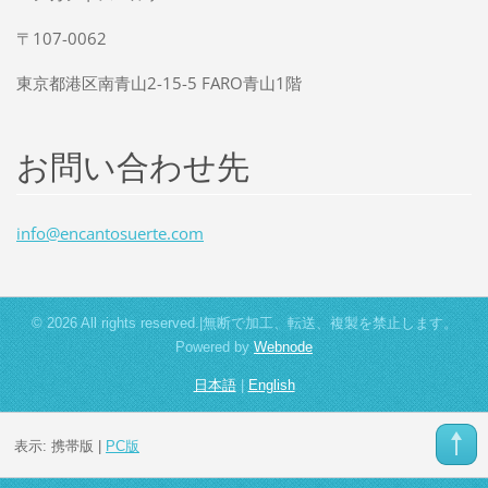
〒107-0062
東京都港区南青山2-15-5 FARO青山1階
お問い合わせ先
info@enc
antosuer
te.com
© 2026 All rights reserved.|無断で加工、転送、複製を禁止します。
Powered by
Webnode
日本語
|
English
表示:
携帯版
|
PC版