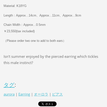
Material: K18YG
Length：Approx...14cm、Approx...11cm、Approx...9cm
Chain Width：Approx...0.5mm
￥23,550(tax included)
（Please order two one to add to both ears）
Isn't summer enjoyed by the pierced earring which tickles
this male instinct?
タグ
:
aurora
|
Earring
|
オーロラ
|
ピアス