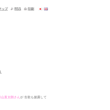
マップ
RSS
印刷
.
森山直太朗さん
が 生歌も披露して