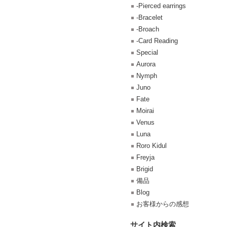
-Pierced earrings
-Bracelet
-Broach
-Card Reading
Special
Aurora
Nymph
Juno
Fate
Moirai
Venus
Luna
Roro Kidul
Freyja
Brigid
備品
Blog
お客様からの感想
サイト内検索