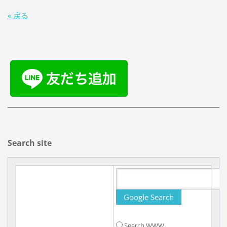
« 戻る
Search site
Search WWW