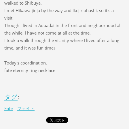
walked to Shibuya.
I met Hikawa-jinja by the way and Ikejiriohashi, so it's a
visit.
Though I lived in Aobadai in the front and neighborhood all
the while, I have not come at all at the time.
I took a walk through the vicinity where I lived after a long
time, and it was fun time♪
Today's coordination.
fate eternity ring necklace
タグ
:
Fate
|
フェイト