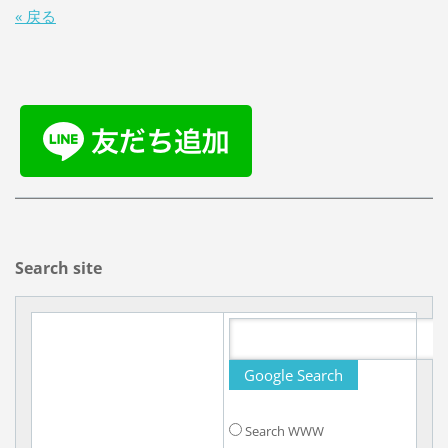
« 戻る
Search site
Search WWW