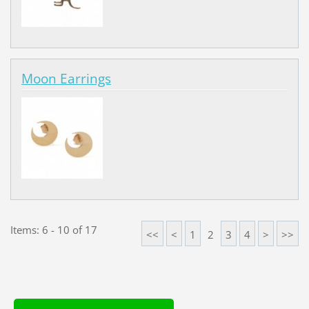
Moon Earrings
Items: 6 - 10 of 17
<<
<
1
2
3
4
>
>>