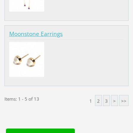
Moonstone Earrings
Items: 1 - 5 of 13
1
2
3
>
>>