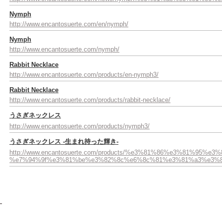
Nymph
http://www.encantosuerte.com/en/nymph/
Nymph
http://www.encantosuerte.com/nymph/
Rabbit Necklace
http://www.encantosuerte.com/products/en-nymph3/
Rabbit Necklace
http://www.encantosuerte.com/products/rabbit-necklace/
うさぎネックレス
http://www.encantosuerte.com/products/nymph3/
うさぎネックレス -生まれ持った輝き-
http://www.encantosuerte.com/products/%e3%81%86%e3%81%9
%e7%94%9f%e3%81%be%e3%82%8c%e6%8c%81%e3%81%a3%e3%8