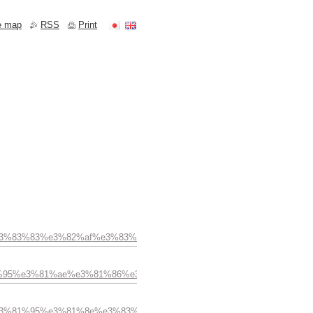
e map
RSS
Print
8d%e3%83%83%e3%82%af%e3%83%ac%e3%82%b9/
3%e3%83%95%e3%81%ae%e3%81%86%e3%81%95%e3%81%8e%e3%83%8d
81%86%e3%81%95%e3%81%8e%e3%83%8d%e3%83%83%e3%82%af%e3%8