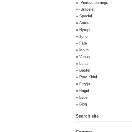
-Pierced earrings
-Bracelet
Special
Aurora
Nymph
Juno
Fate
Moirai
Venus
Luna
Bastet
Roro Kidul
Freyja
Brigid
bebe
Blog
Search site
Contact