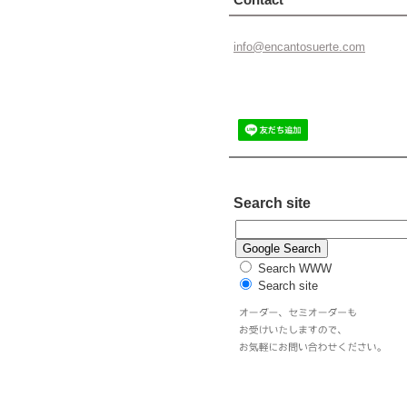
info@enc
antosuer
te.com
Search site
Search WWW
Search site