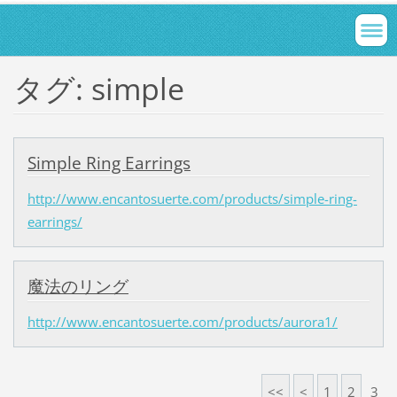
タグ: simple
Simple Ring Earrings
http://www.encantosuerte.com/products/simple-ring-
earrings/
魔法のリング
http://www.encantosuerte.com/products/aurora1/
<<
<
1
2
3