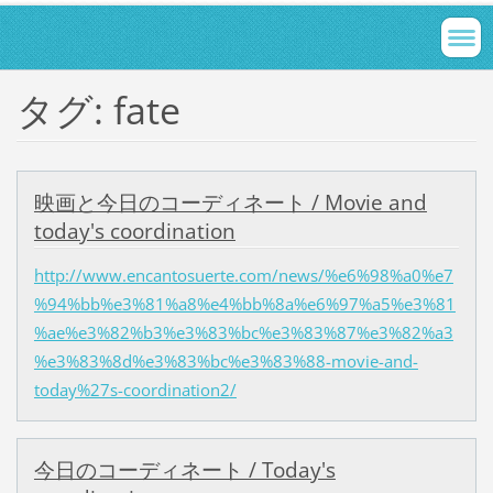
タグ: fate
映画と今日のコーディネート / Movie and
today's coordination
http://www.encantosuerte.com/news/%e6%98%a0%e7
%94%bb%e3%81%a8%e4%bb%8a%e6%97%a5%e3%81
%ae%e3%82%b3%e3%83%bc%e3%83%87%e3%82%a3
%e3%83%8d%e3%83%bc%e3%83%88-movie-and-
today%27s-coordination2/
今日のコーディネート / Today's