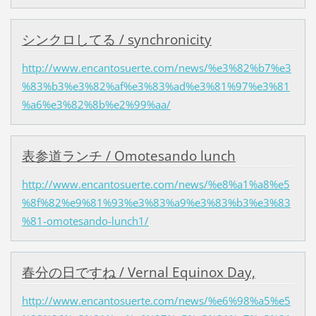
シンクロしてる / synchronicity
http://www.encantosuerte.com/news/%e3%82%b7%e3
%83%b3%e3%82%af%e3%83%ad%e3%81%97%e3%81
%a6%e3%82%8b%e2%99%aa/
表参道ランチ / Omotesando lunch
http://www.encantosuerte.com/news/%e8%a1%a8%e5
%8f%82%e9%81%93%e3%83%a9%e3%83%b3%e3%83
%81-omotesando-lunch1/
春分の日ですね / Vernal Equinox Day,
http://www.encantosuerte.com/news/%e6%98%a5%e5