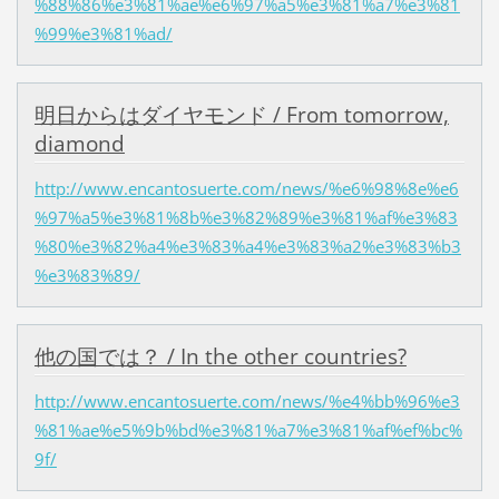
%88%86%e3%81%ae%e6%97%a5%e3%81%a7%e3%81
%99%e3%81%ad/
明日からはダイヤモンド / From tomorrow,
diamond
http://www.encantosuerte.com/news/%e6%98%8e%e6
%97%a5%e3%81%8b%e3%82%89%e3%81%af%e3%83
%80%e3%82%a4%e3%83%a4%e3%83%a2%e3%83%b3
%e3%83%89/
他の国では？ / In the other countries?
http://www.encantosuerte.com/news/%e4%bb%96%e3
%81%ae%e5%9b%bd%e3%81%a7%e3%81%af%ef%bc%
9f/