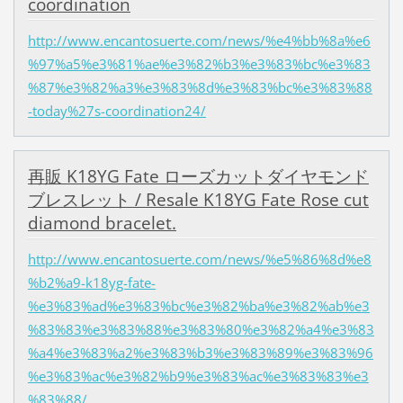
coordination
http://www.encantosuerte.com/news/%e4%bb%8a%e6
%97%a5%e3%81%ae%e3%82%b3%e3%83%bc%e3%83
%87%e3%82%a3%e3%83%8d%e3%83%bc%e3%83%88
-today%27s-coordination24/
再販 K18YG Fate ローズカットダイヤモンド
ブレスレット / Resale K18YG Fate Rose cut
diamond bracelet.
http://www.encantosuerte.com/news/%e5%86%8d%e8
%b2%a9-k18yg-fate-
%e3%83%ad%e3%83%bc%e3%82%ba%e3%82%ab%e3
%83%83%e3%83%88%e3%83%80%e3%82%a4%e3%83
%a4%e3%83%a2%e3%83%b3%e3%83%89%e3%83%96
%e3%83%ac%e3%82%b9%e3%83%ac%e3%83%83%e3
%83%88/