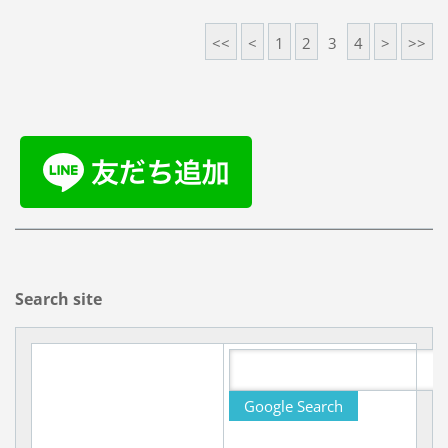
<<
<
1
2
3
4
>
>>
Search site